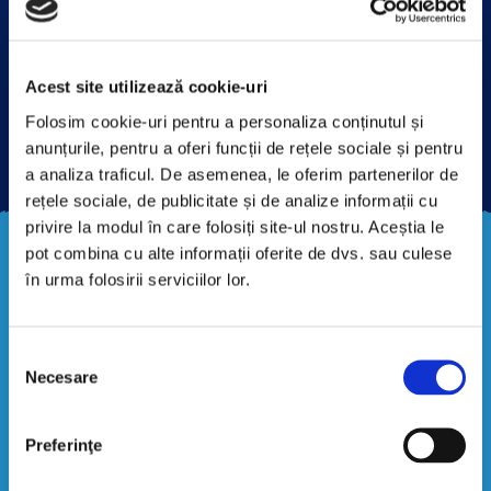
Acest site utilizează cookie-uri
Folosim cookie-uri pentru a personaliza conținutul și
anunțurile, pentru a oferi funcții de rețele sociale și pentru
a analiza traficul. De asemenea, le oferim partenerilor de
rețele sociale, de publicitate și de analize informații cu
privire la modul în care folosiți site-ul nostru. Aceștia le
pot combina cu alte informații oferite de dvs. sau culese
în urma folosirii serviciilor lor.
Din 1999, de când am produs primul iaurt în fabrica
din
București, susţinem micii fermieri și gospodari
din România
prin diferite programe, precum “O
Selecția
șansă pentru familia ta”.
Este felul nostru de a face
Necesare
consimțământului
dar din dar. Și de a duce povestea
Danone mai
departe, pentru următorii 20 de ani.​
Preferinţe