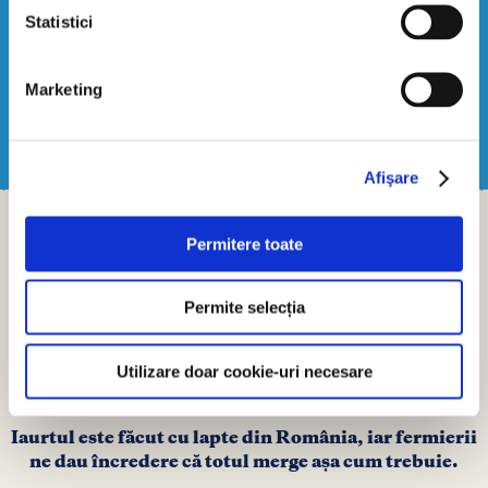
Statistici
Marketing
Afişare
Permitere toate
Dar știai că și tu susţii
fermierii români?
Permite selecția
Cu fiecare iaurt pe care îl alegi susţii producţia
Utilizare doar cookie-uri necesare
locală
de lapte și fermierii români. E atât de simplu.
Iaurtul este făcut cu lapte din România, iar fermierii
ne dau încredere că totul merge așa cum trebuie.